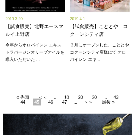
2019.3.20
2019.4.1
【試食販売】北野エースマ
【試食販売】こととや コ
ルイ上野店
クーンシティ店
今年からオロバイレン エキス
３月にオープンした、こととや
トラバージンオリーブオイルを
コクーンシティ店様にて オロ
導入いただいた ...
バイレン エキ...
« 先頭
＜＜
...
10
20
30
...
43
44
45
46
47
...
＞＞
最後 »